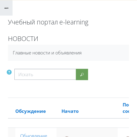
Блоки
Учебный портал e-learning
Блоки
НОВОСТИ
Требуемые условия завершения
Главные новости и объявления
Искать
Искать
Посл
Обсуждение
Начато
сооб
Статус
Список обсуждений. Показано 1 
Обновление