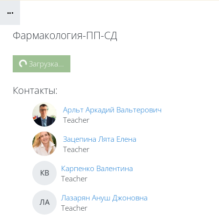
Блоки
Фармакология-ПП-СД
Блоки
Загрузка...
Контакты:
Арльт Аркадий Вальтерович
Teacher
Зацепина Лята Елена
Teacher
Карпенко Валентина
КВ
Teacher
Лазарян Ануш Джоновна
ЛА
Teacher