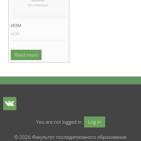
ИОМ
ИОМ
Read more
Blocks
Blocks
You are not logged in.
Log in
© 2026 Факультет последипломного образования