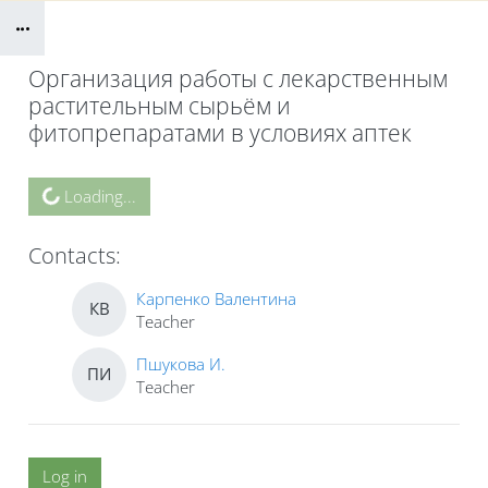
Blocs
B
Организация работы с лекарственным
растительным сырьём и
фитопрепаратами в условиях аптек
Blocs
Loading...
Contacts:
Карпенко Валентина
КВ
Teacher
Пшукова И.
ПИ
Teacher
Log in